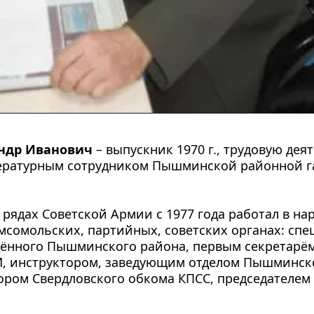
андр Иванович
 – выпускник 1970 г., трудовую дея
тературным сотрудником Пышминской районной га
 рядах Советской Армии с 1977 года работал в на
омсомольских, партийных, советских органах: спе
удённого Пышминского района, первым секретарё
, инструктором, заведующим отделом Пышминско
ором Свердловского обкома КПСС, председателем