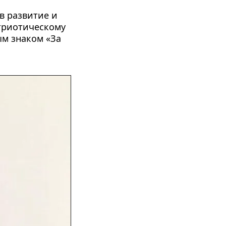
в развитие и 
триотическому 
м знаком «За 