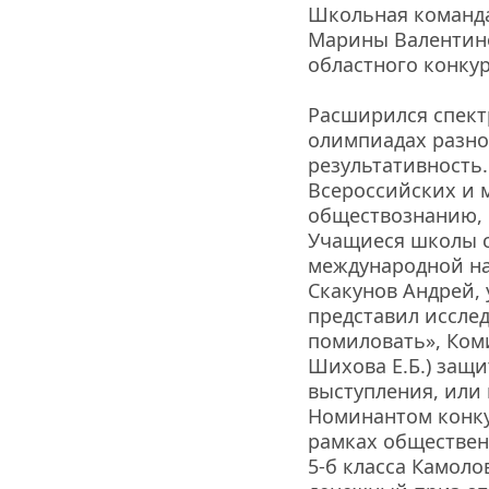
Школьная команда
Марины Валентино
областного конкур
Расширился спектр
олимпиадах разног
результативность
Всероссийских и 
обществознанию, 
Учащиеся школы с
международной на
Скакунов Андрей, у
представил исслед
помиловать», Коми
Шихова Е.Б.) защи
выступления, или к
Номинантом конку
рамках обществен
5-б класса Камоло