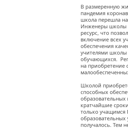
В размеренную жи
пандемия коронав
школа перешла на
Инженеры школы с
ресурс, что позво
включение всех уче
обеспечения каче
учителями школы 
обучающихся.  Ре
на приобретение 
малообеспеченных
Школой приобрет
способных обеспеч
образовательных ц
кратчайшие сроки
только учащимся 
образовательных у
получалось. Тем н