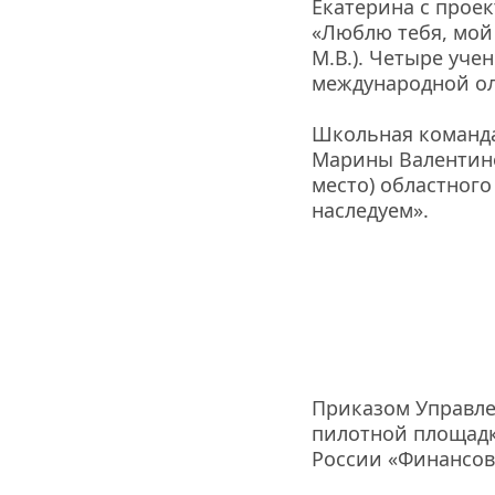
Екатерина с про
«Люблю тебя, мой 
М.В.). Четыре уче
международной ол
Школьная команда
Марины Валентино
место) областного
наследуем».
Приказом Управле
пилотной площадк
России «Финансов