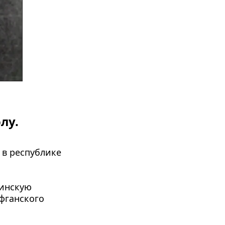
лу.
в республике 
инскую 
фганского 