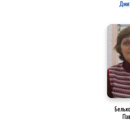
Дми
Белько
Па