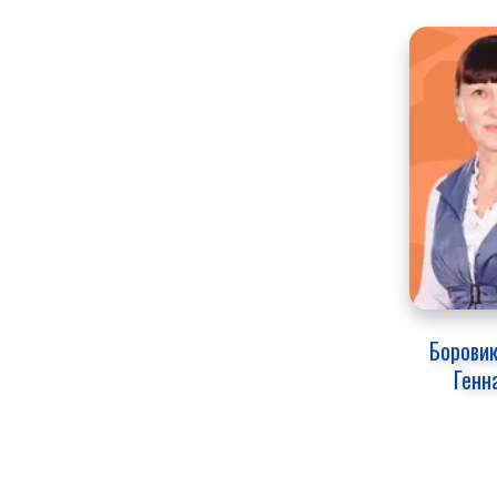
Боровик
Генн