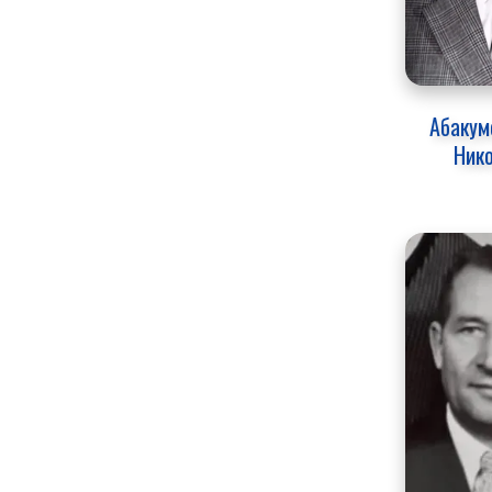
Абакумо
Ник