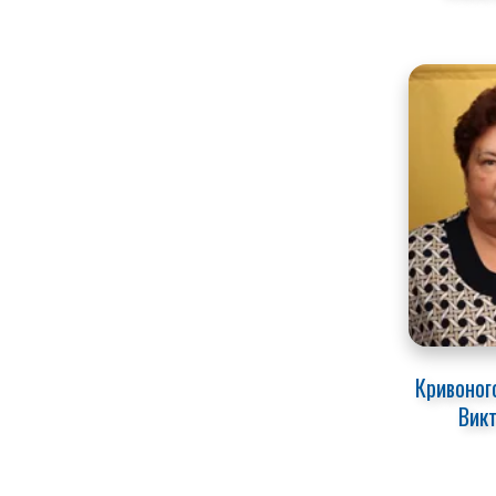
Кривоного
Вик