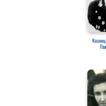
Казанце
Па