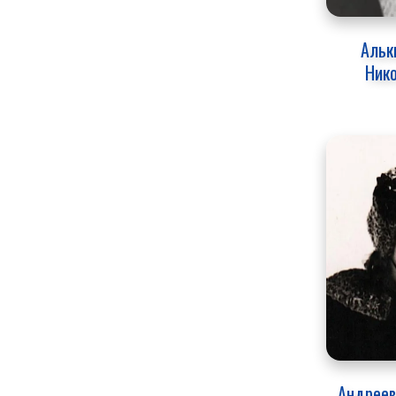
Альки
Ник
Андреев