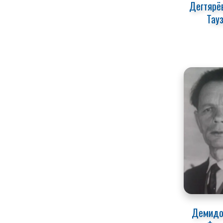
Дегтярёв
Тау
Демидов