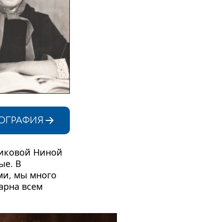
ОГРАФИЯ
иковой Ниной 
е. В 
и, мы много 
арна всем 