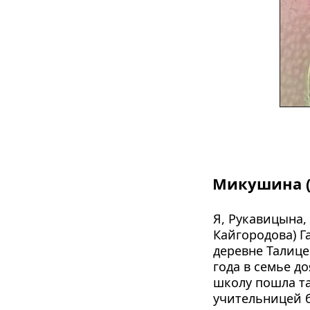
Микушина (
Я, Рукавицына,
Кайгородова) Г
деревне Талице
года в семье д
школу пошла та
учительницей б