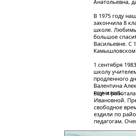
Анатольевна, д
В 1975 году на
закончила 8 кл
школе. Любимый
большое спаси
Васильевне. С 1
Камышловском 
1 сентября 198
школу учителем
продленного дн
Валентина Алек
научилась.
Еще я работала
Ивановной. Пре
свободное врем
ездили по райо
педагогам. Оче