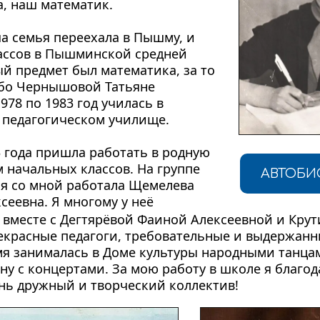
а, наш математик.
ша семья переехала в Пышму, и 
ассов в Пышминской средней 
 предмет был математика, за то 
бо Чернышовой Татьяне 
978 по 1983 год училась в 
педагогическом училище.
3 года пришла работать в родную 
 начальных классов. На группе 
АВТОБИ
я со мной работала Щемелева 
сеевна. Я многому у неё 
 вместе с Дегтярёвой Фаиной Алексеевной и Крут
красные педагоги, требовательные и выдержанны
я занималась в Доме культуры народными танцам
ну с концертами. За мою работу в школе я благод
нь дружный и творческий коллектив!