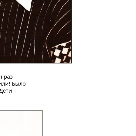
 раз 
ли! Было 
ети – 