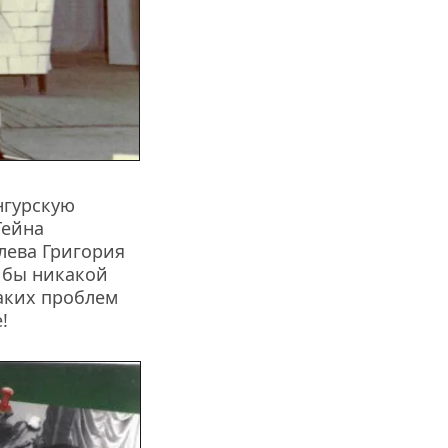
нгурскую 
ейна 
ева Григория 
 бы никакой 
аких проблем 
!