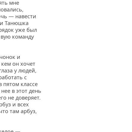
ть мне 
овались, 
чь — навести 
и Танюшка 
рядок уже был 
ивую команду 
чонок и 
кем он хочет 
лаза у людей, 
работать с 
 пятом классе 
ее в этот день 
о не доверяет. 
буз и всех 
то там арбуз, 
желое — 