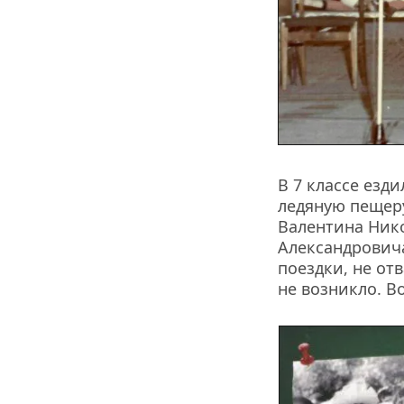
В 7 классе езд
ледяную пещеру
Валентина Нико
Александровича
поездки, не от
не возникло. В