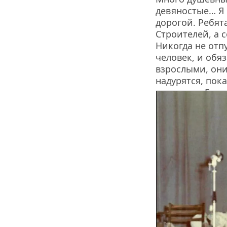
девяностые… Я 
дорогой. Ребят
Строителей, а 
Никогда не отп
человек, и обяз
взрослыми, они
надурятся, пока
не придут. Гово