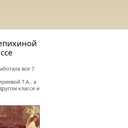
епихиной 
ссе
ботала все 7 
яевой Т.А., а 
другом классе и 