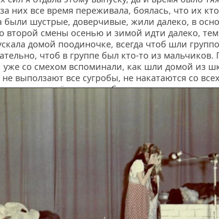
за них все время переживала, боялась, что их кто
а были шустрые, доверчивые, жили далеко, в осно
со второй смены осенью и зимой идти далеко, тем
ускала домой поодиночке, всегда чтоб шли группо
ательно, чтоб в группе был кто-то из мальчиков. 
 уже со смехом вспоминали, как шли домой из шк
 не выползают все сугробы, не накатаются со всех
рят, самое весёлое время было тогда.