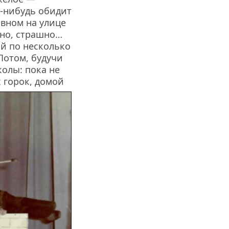
-нибудь обидит 
вном на улице 
но, страшно… 
й по несколько 
Потом, будучи 
олы: пока не 
 горок, домой 