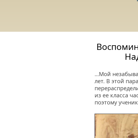
Воспомин
На
…Мой незабывае
лет. В этой пара
перераспределил
из ее класса ча
поэтому ученик