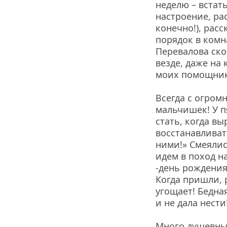
неделю – встат
настроение, рас
конечно!), рас
порядок в комн
Перевалова ском
везде, даже на
моих помощник
Всегда с огром
мальчишек! У п
стать, когда вы
восстанавливать
ними!» Смеялис
идем в поход на
-день рождения
Когда пришли, 
угощает! Бедная
и не дала нести
Много душевных