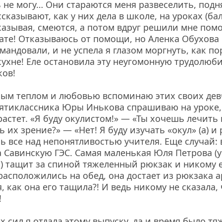
ь не могу… Они стараются меня развеселить, подня
сказывают, как у них дела в школе, на уроках (бал
сказывая, смеются, а потом вдруг решили мне помо
ате! Отказываюсь от помощи, но Аленка Обухова 
андовали, и не успела я глазом моргнуть, как по
 кухне! Еле остановила эту неугомонную трудолюб
ов!
ным теплом и любовью вспоминаю этих своих дев
ятиклассника Юры Инькова спрашиваю на уроке, 
растет. «Я буду окулистом!» — «Ты хочешь лечить г
 их зрение?» — «Нет! Я буду изучать «окул» (а) и 
ь все над непонятливостью учителя. Еще случай: в
 Савинскую ГЭС. Самая маленькая Юля Петрова (у н
) тащит за спиной тяжеленный рюкзак и никому ег
расположились на обед, она достает из рюкзака ар
, как она его тащила?! И ведь никому не сказала, ч
!
 сил я отдала этому выпуску, да и время было тя