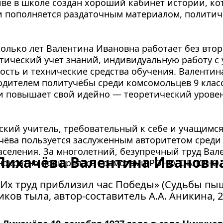
ве в школе создан хороший кабинет истории, ко
 пополняется раздаточным материалом, политич
олько лет Валентина Ивановна работает без втор
тический учет знаний, индивидуальную работу с 
ность и технические средства обучения. Валентин
одителем политучёбы среди комсомольцев 9 класса
 повышает свой идейно — теоретический уровен
кий учитель, требовательный к себе и учащимся,
ёва пользуется заслуженным авторитетом среди 
аселения. За многолетний, безупречный труд Вале
Лихачёва Валентина Ивановн
нократно поощрялась грамотами РОНО, ОБЛОНО.
«Их труд приблизил час Победы» (Судьбы пы
ков тыла, автор-составитель А.А. Аникина, 2