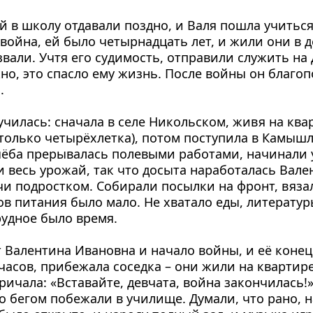
й в школу отдавали поздно, и Валя пошла учиться 
 война, ей было четырнадцать лет, и жили они в д
звали. Учтя его судимость, отправили служить на 
но, это спасло ему жизнь. После войны он благоп
.
училась: сначала в селе Никольском, живя на квар
олько четырёхлетка), потом поступила в Камышл
ёба прерывалась полевыми работами, начинали у
и весь урожай, так что досыта наработалась Вале
учи подростком. Собирали посылки на фронт, вяза
ов питания было мало. Не хватало еды, литератур
рудное было время.
Валентина Ивановна и начало войны, и её конец. Т
часов, прибежала соседка – они жили на квартире
ричала: «Вставайте, девчата, война закончилась!»
о бегом побежали в училище. Думали, что рано, н