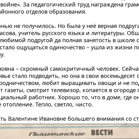
войне». За педагогический труд награждена грам
айонного отделов образования.
нью не получилось. Но была у неё верная подруга 
асова, учитель русского языка и литературы. Общ
любимой подругой да полная занятость в школе с
 стало ощущаться одиночество – ушла из жизни по
у.
овна – скромный самокритичный человек. Сейчас
вье стало подводить, но она в свои восемьдесят с
родничеством, любит выращивать овощи и не под
т газеты, смотрит телевизор, копается в огороде п
иальный работник. Хорошо то, что в доме, где он
 отопление. Тепло, светло, чисто.
ть Валентине Ивановне большего внимания со ст
, здоровья и благополучия. Она этого достойна.