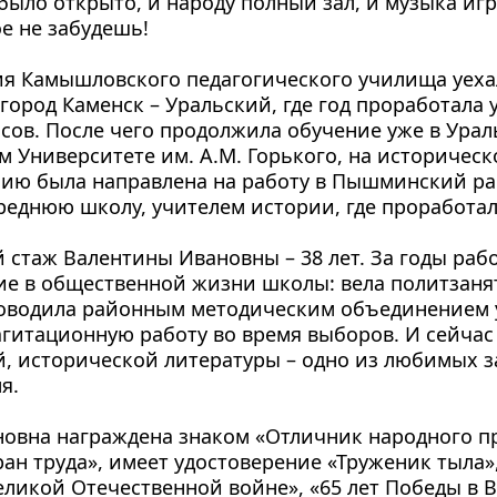
было открыто, и народу полный зал, и музыка игра
ое не забудешь!
я Камышловского педагогического училища уехал
город Каменск – Уральский, где год проработала 
сов. После чего продолжила обучение уже в Урал
м Университете им. А.М. Горького, на историческо
ию была направлена на работу в Пышминский рай
днюю школу, учителем истории, где проработала
 стаж Валентины Ивановны – 38 лет. За годы раб
ие в общественной жизни школы: вела политзанят
ководила районным методическим объединением у
агитационную работу во время выборов. И сейчас 
, исторической литературы – одно из любимых за
я.
овна награждена знаком «Отличник народного пр
ан труда», имеет удостоверение «Труженик тыла», 
еликой Отечественной войне», «65 лет Победы в В