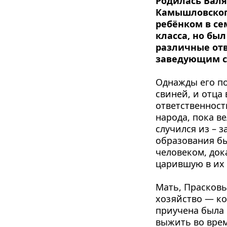
Родилась Валя 
Камышловского
ребёнком в се
класса, но был
различные отв
заведующим с
Однажды его по
свиней, и отца 
ответственност
народа, пока ве
случился из – з
образования бы
человеком, дока
царившую в их 
Мать, Прасковь
хозяйство — кор
приучена была 
выжить во вре