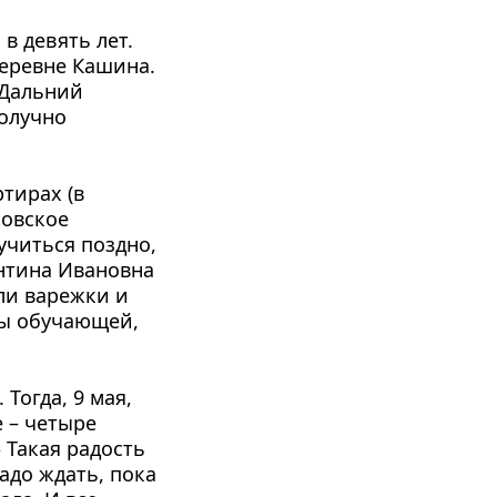
в девять лет. 
еревне Кашина. 
Дальний 
олучно 
тирах (в 
овское 
читься поздно, 
нтина Ивановна 
ли варежки и 
ы обучающей, 
огда, 9 мая, 
 – четыре 
 Такая радость 
адо ждать, пока 