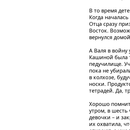
В то время дете
Когда началась
Отца сразу при
Восток. Возмож
вернулся домой
А Валя в войну 
Кашиной была т
педучилище. Уч
пока не убирал
в колхозе, буд
носки. Продукт
тетрадей. Да, т
Хорошо помнит 
утром, в шесть 
девочки – и зак
их охватила, чт