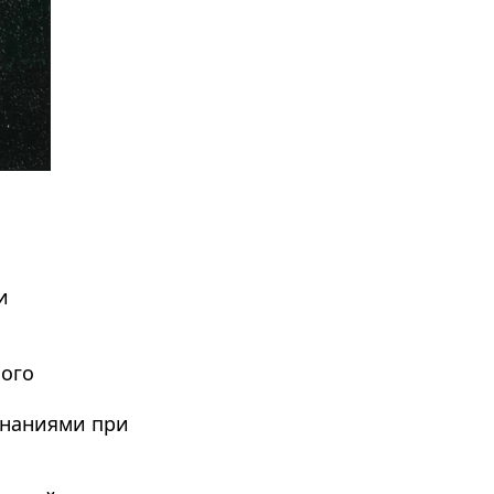
 
ого 
наниями при 