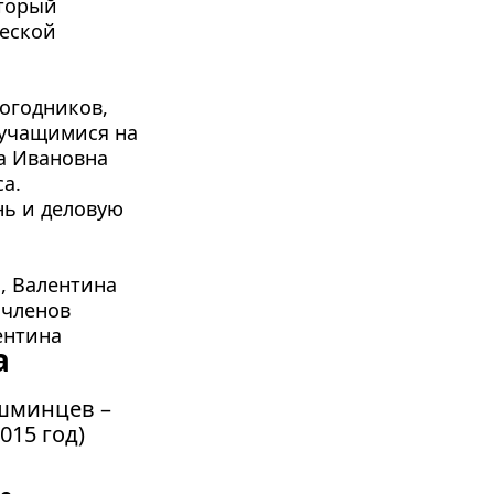
торый 
еской 
огодников, 
учащимися на 
а Ивановна 
. 
ь и деловую 
 Валентина 
членов 
нтина 
а
шминцев – 
015 год)