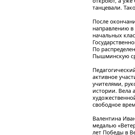
откроют, а уже 
танцевали. Так
После окончани
направлению в 
начальных клас
Государственно
По распределен
Пышминскую сре
Педагогический
активное участ
учителями, ру
истории. Вела 
художественной
свободное врем
Валентина Иван
медалью «Ветер
лет Победы в В