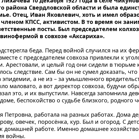
Лихачёва 10 декабря 1927 года в селе Чикунов
 района Свердловской области и была единс
мье. Отец, Иван Яковлевич, хоть и имел образ
 членом КПСС, активистом. В то время он зани
етственные посты. Был председателем колхоза,
винофермой в совхозе «Аксариха».
дстерегла беда. Перед войной случился на их фер
вместе с председателем совхоза привлекли к угол
и. Арестовали, и целый год они сидели в тюрьме к
лось следствие. Сам бы он не сумел доказать, что
а эпидемии, а не из – за умышленного вредительст
ло маловато, а вот директор совхоза, будучи обр
зал это, и их выпустили. Навсегда запомнила дево
доме, беспокойство о судьбе близкого, родного ч
я Петровна, работала на разных работах. Дома де
ову, овечек, поросёнка, кур. Был и огород. С детс
к домашней работе. Именно домашнее хозяйство 
мя войны.