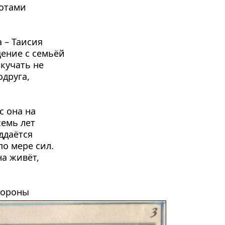
отами 
– Таисия 
ение с семьёй 
кучать не 
друга, 
 она на 
емь лет 
даётся 
о мере сил. 
а живёт, 
ороны 