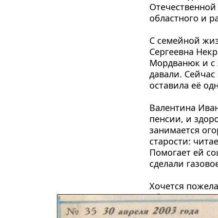
Отечественной 
областного и р
С семейной жиз
Сергеевна Некр
Мордванюк и с 
давали. Сейчас
оставила её одн
Валентина Иван
пенсии, и здоро
занимается ого
старости: читае
Помогает ей соц
сделали газовое
Хочется пожела
общественности