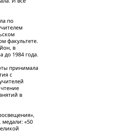
ла. И все 
а по 
учителем 
ьском 
м факультете. 
он, в 
 до 1984 года.
оты принимала 
ия с 
чителей 
чтение 
нятий в 
освещения», 
медали: «50 
еликой 