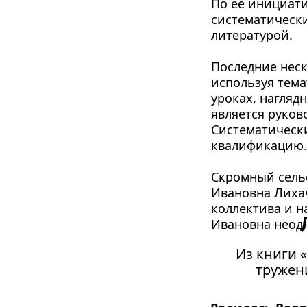
По её инициати
систематически
литературой.
Последние неск
используя тема
уроках, нагляд
является руков
Систематически
квалификацию.
Скромный сельс
Ивановна Лихач
коллектива и н
Ивановна неод
Из книги 
тружени