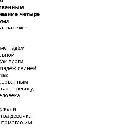
о 
твенным 
ование четыре 
мал 
 затем – 
ме падёж 
овной 
ак враги 
 падёж свиней 
ва: 
азованным 
чка тревогу, 
еловека.
ржали 
тва девочка 
помогло им 