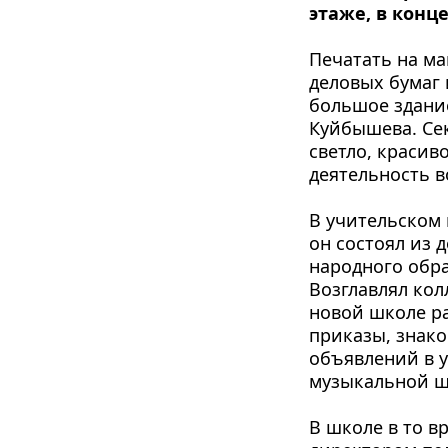
этаже, в конц
Печатать на ма
деловых бумаг 
большое здание
Куйбышева. Сек
светло, красив
деятельность в
В учительском 
он состоял из 
народного обра
Возглавлял кол
новой школе ра
приказы, знако
объявлений в у
музыкальной ш
В школе в то в