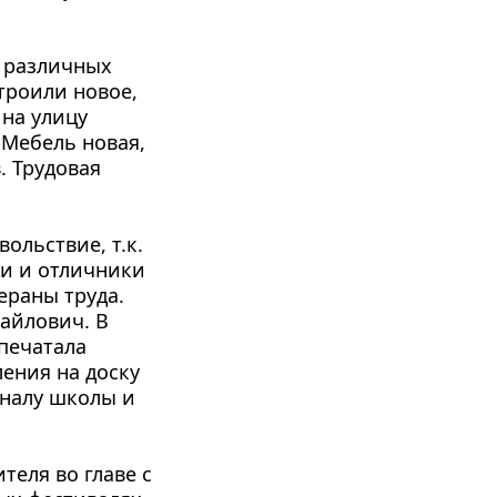
 различных 
троили новое, 
на улицу 
Мебель новая, 
 Трудовая 
льствие, т.к. 
и и отличники 
раны труда. 
йлович. В 
ечатала 
ния на доску 
налу школы и 
еля во главе с 