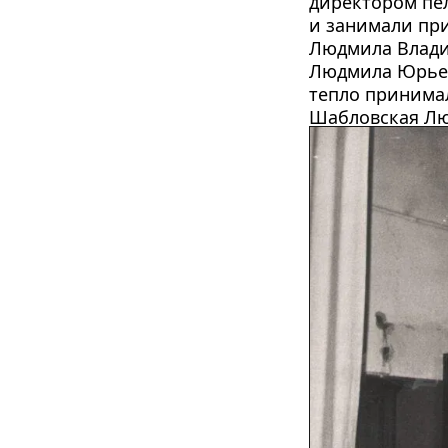
директором пел
и занимали при
Людмила Влади
Людмила Юрьев
тепло принимал
Шабловская Лю
областных фест
школы и района