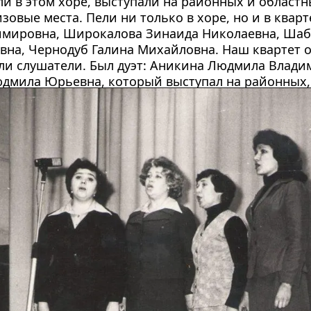
и в этом хоре, выступали на районных и областн
зовые места. Пели ни только в хоре, но и в кварт
мировна, Широкалова Зинаида Николаевна, Шабл
на, Чернодуб Галина Михайловна. Наш квартет о
и слушатели. Был дуэт: Аникина Людмила Владим
дмила Юрьевна, который выступал на районных, 
ивалях, мы занимали всегда достойные места, за
. С тех пор песня осталась со мной на всю жизнь