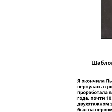
Шаблов
Я окончила Пы
вернулась в р
проработала в
года, почти 1
двухэтажном з
был на первом