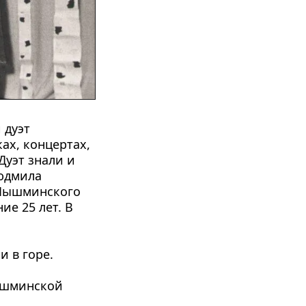
дуэт 
х, концертах, 
уэт знали и 
юдмила 
Пышминского 
е 25 лет. В 
и в горе.
ышминской 