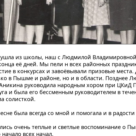
я ушла из школы, наш с Людмилой Владимировной 
конца её дней. Мы пели н всех районных праздника
тие в конкурсах и завоёвывали призовые места. Д
ко в Пышме и районе, но и в области. Позднее Л
Аникина руководила народным хором при ЦКиД 
уга и была его бессменным руководителем в течени
ла солисткой.
есне была всегда со мной и помогала и в радости 
лись очень теплые и светлые воспоминание о П
 начало всех начал.