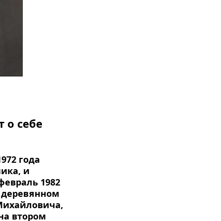
 о себе
72 года 
ика, и 
евраль 1982 
м деревянном 
ихайловича, 
на втором 