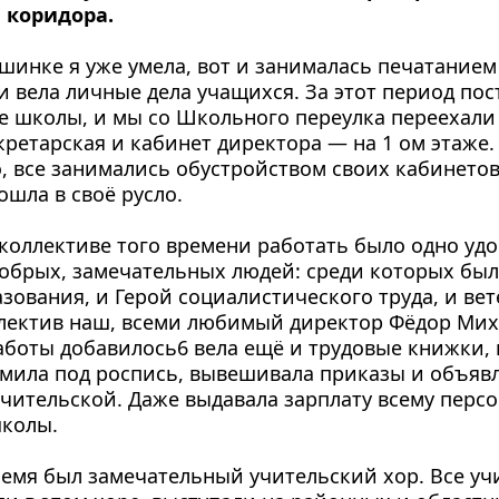
е коридора.
шинке я уже умела, вот и занималась печатанием
и вела личные дела учащихся. За этот период пос
 школы, и мы со Школьного переулка переехали 
ретарская и кабинет директора — на 1 ом этаже. 
о, все занимались обустройством своих кабинетов.
ошла в своё русло.
коллективе того времени работать было одно удово
добрых, замечательных людей: среди которых был
зования, и Герой социалистического труда, и вете
лектив наш, всеми любимый директор Фёдор Миха
боты добавилось6 вела ещё и трудовые книжки, п
мила под роспись, вывешивала приказы и объявле
чительской. Даже выдавала зарплату всему персо
колы.
ремя был замечательный учительский хор. Все учит