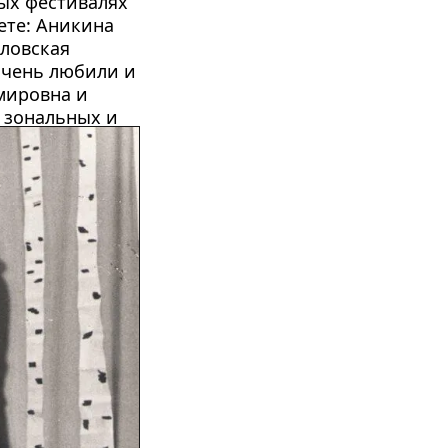
ых фестивалях 
ете: Аникина 
овская 
чень любили и 
ировна и 
зональных и 
щищали честь 
.