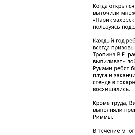
Когда открылся
выточили множе
«Парикмахерска
пользуясь поде
Каждый год реб
всегда призовы
Тропина В.Е. р
выпиливать лоб
Руками ребят б
плуга и заканч
стенде в токар
восхищались.
Кроме труда, В
выполняли прек
Риммы.
В течение мног