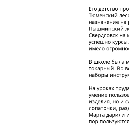
Его детство пр
Тюменский лесо
назначение на 
Пышминский лес
Свердловск на 
успешно курсы,
имело огромное
В школе была м
токарный. Во в
наборы инструм
На уроках труд
умение пользов
изделия, но и 
лопаточки, раз
Марта дарили и
пор пользуются