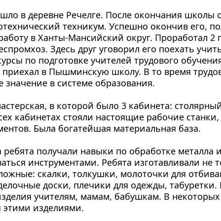
ошло в деревне Речелге. После окончания школы о
технический техникум. Успешно окончив его, по
работу в Ханты-Мансийский округ. Проработал 2 го
промхоз. Здесь друг уговорил его поехать учитьс
курсы по подготовке учителей трудового обучения
 приехал в Пышминскую школу. В то время трудов
 значение в системе образования.
астерская, в которой было 3 кабинета: столярный
сех кабинетах стояли настоящие рабочие станки,
ентов. Была богатейшая материальная база.
а ребята получали навыки по обработке металла и 
аться инструментами. Ребята изготавливали не т
сложные: скалки, толкушки, молоточки для отбиван
делочные доски, плечики для одежды, табуретки. 
зделия учителям, мамам, бабушкам. В некоторых 
 этими изделиями.