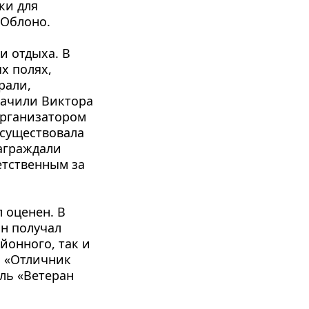
и для 
 Облоно.
 отдыха. В 
 полях, 
али, 
ачили Виктора 
рганизатором 
существовала 
аграждали 
тственным за 
 оценен. В 
н получал 
онного, так и 
 «Отличник 
ль «Ветеран 