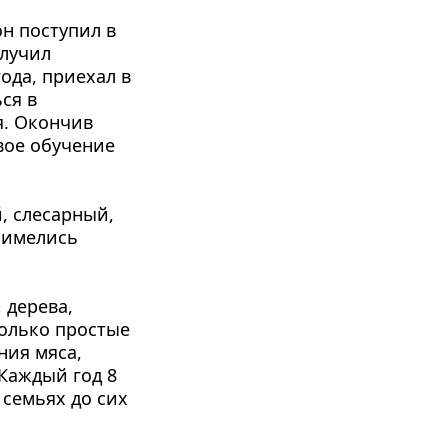
н поступил в 
лучил 
да, приехал в 
я в 
. Окончив 
ое обучение 
, слесарный, 
 имелись 
дерева, 
олько простые 
ия мяса, 
Каждый год 8 
семьях до сих 