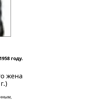
958 году.
о жена 
г.)
нным, 