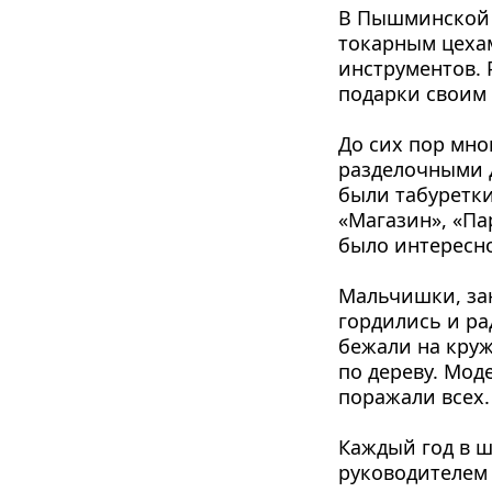
В Пышминской ш
то­карным цеха
инстру­ментов. 
подарки своим 
До сих пор мно
разделочны­ми 
были табуретки
«Магазин», «Па
было интересно
Мальчишки, зан
горди­лись и р
бежали на кру­
по дереву. Мод
поражали всех.
Каждый год в ш
руководителем 