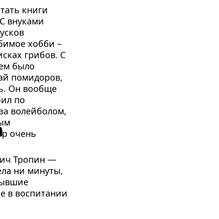
ать книги 
С внуками 
усков 
бимое хобби – 
сках грибов. С 
ем было 
й помидоров, 
ь. Он вообще 
ил по 
за волейболом, 
ым 
а
р очень 
ич Тропин — 
ла ни минуты, 
бывшие 
е в воспитании 