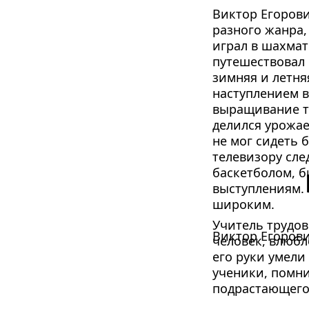
Виктор Егорови
разного жанра,
играл в шахмат
путешествовал 
зимняя и летня
наступлением в
выращивание т
делился урожае
не мог сидеть 
телевизору сле
баскетболом, б
выступлениям. 
широким.
Учи­тель труд
Виктор Егоров
че­ловек, влюб
его руки умели
ученики, помни
подрастающего 