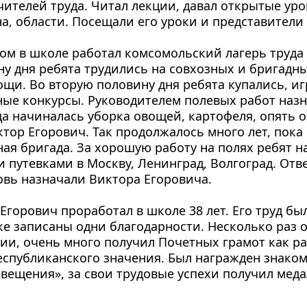
ителей труда. Читал лекции, давал открытые урок
а, области. Посещали его уроки и представители
ом в школе работал комсомольский лагерь труда и
у дня ребята трудились на совхозных и бригадных
щи. Во вторую половину дня ребята купались, игр
ые конкурсы. Руководителем полевых работ назн
да начиналась уборка овощей, картофеля, опять о
тор Егорович. Так продолжалось много лет, пока 
ая бригада. За хорошую работу на полях ребят н
 путевками в Москву, Ленинград, Волгоград. Отве
овь назначали Виктора Егоровича.
Егорович проработал в школе 38 лет. Его труд был
е записаны одни благодарности. Несколько раз о
и, очень много получил Почетных грамот как рай
еспубликанского значения. Был награжден знаком
вещения», за свои трудовые успехи получил меда