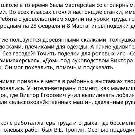
коле в то время была мастерская со столярным,
ми. Во всех классах стояли на­стоящие станки, им
Ребята с удовольствием ходили на уроки труда, го
род­ным на 23 февраля и 8 Марта, игры-подел­ки д
гие пользуются деревян­ными скалками, толкушка
досками, плечиками для одежды. А ка­кие удивите
 без гвоздей! Точить поделки для ролевых игр «Се
рикмахерская», «Дом» под руководством Виктора Е
. Он мог похвалить, по­мочь и подсказать.
имая призовые места в рай­онных выставках твор
адовались. Учителя-ветераны пом­нят, как мальчик
жок, где Виктор Егорович учил выпиливать лобзик
ели сель­скохозяйственных машин, сделанные рука­
коле работал лагерь труда и отдыха, где бессменн
по­левых работ был В.Е. Тропин. Осенью подво­дил