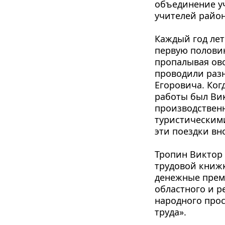
объединение уч
учителей район
Каждый год лет
первую половин
пропалывая ово
проводили разн
Егоровича. Ког
работы был Вик
производственн
туристическими
эти поездки вн
Тропин Виктор 
трудовой книжк
денежные преми
областного и р
народного прос
труда».