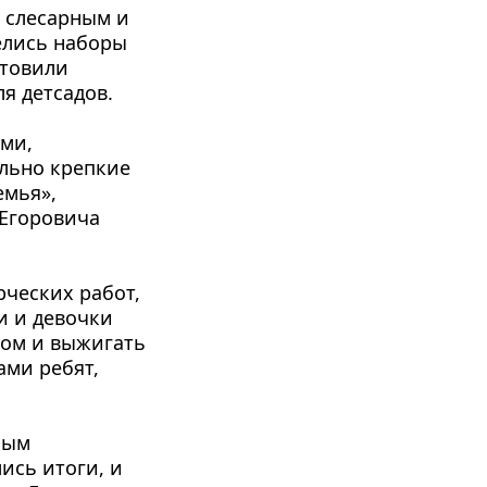
 слесарным и 
елись наборы 
товили 
ля детсадов.
ми, 
льно крепкие 
мья», 
горови­ча 
ческих работ, 
и и девочки 
ом и выжигать 
ми ребят, 
ым 
ись итоги, и 