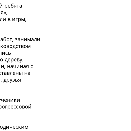
 ребята 
», 
и в игры, 
абот, занимали 
ководством 
лись 
 дереву. 
, начиная с 
тавлены на 
 друзья 
ученики 
огрессовой 
одическим 