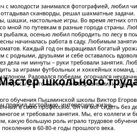
ч с молодости занимался фотографией, любил чит
 отгадывал сканворды, решал шахматные задачи. 
ы, шашки, настольные игры. Во время летних отп
со мной по путевкам в разные города страны. Лю
я рыбалка, осенью любил побродить по лесу в пои
есны начиналась работа в саду. Любимым заняти
оматов. Каждый год он выращивал богатый урожа
м с родными, друзьями и себе оставалось вдовол
без дела ни минуты – руки требовали занятия. Люб
дить за играми футбольных и хоккейных команд, 
иатлоном. Радовался победам, огорчался неудачн
Мастер школьного труд
Интересы у него были разнообразными, и кругозо
ового обучения Пышминской школы Виктор Егоров
ич прожил достойную, интересную жизнь.
лённый в свою профессию. Он не мог сидеть без де
 многое и требовали занятия. Мы, его колле­ги и 
м, какую большую роль играло трудо­вое обучени
поколения в 60-80-е годы прошлого века.