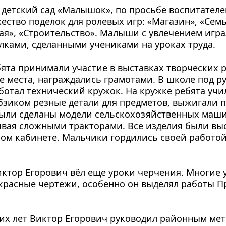
 детский сад «Малышок», по просьбе воспитателей
ство поделок для ролевых игр: «Магазин», «Семья
я», «Строительство». Малыши с увлечением играл
лками, сделанными учениками на уроках труда.
ята принимали участие в выставках творческих р
е места, награждались грамотами. В школе под ру
аботал технический кружок. На кружке ребята учи
зиком резные детали для предметов, выжигали по
ыли сделаны модели сельскохозяйственных машин
ивая сложными тракторами. Все изделия были выс
ном кабинете. Мальчики гордились своей работой,
иктор Егорович вёл еще уроки черчения. Многие 
расные чертежи, особенно он выделял работы Пр
их лет Виктор Егорович руководил районным мет