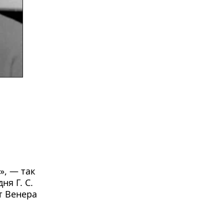
, — так 
я Г. С. 
 Венера 