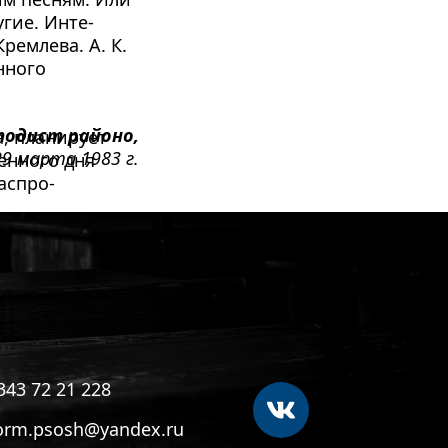
угие. Инте­
емлева. А. К. 
ного 
тодист районо,
 плани­рует 
9 марта 1983 г.
нно­го дня 
аспро­
343 72 21 228
orm.psosh@yandex.ru