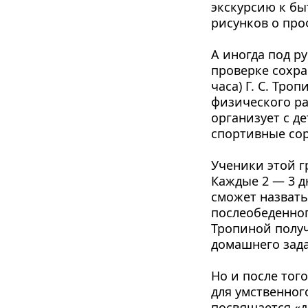
экскурсию к бы
рисун­ков о про
А иногда под р
проверке сохра
часа) Г. С. Тр
физического раз
организует с де
спортив­ные со
Ученики этой г
Каждые 2 — 3 дн
сможет назвать 
послеобеденног
Тропиной получ
до­машнего зад
Но и после того
для умствен­ног
посвящается «д