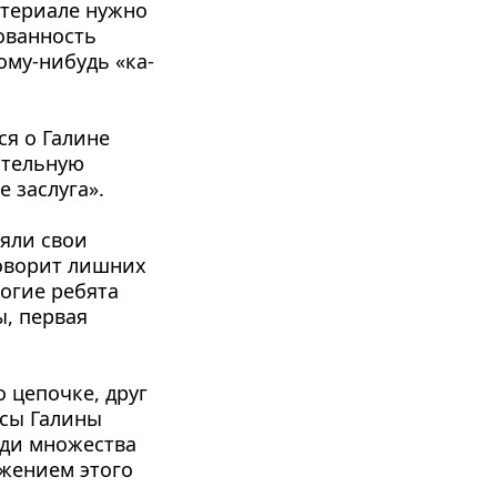
атериале нужно 
ованность 
ому-нибудь «ка­
я о Галине 
ель­ную 
е заслуга».
яли свои 
ово­рит лишних 
огие ребята 
, первая 
 цепочке, друг 
сы Галины 
ди множества 
жением этого 