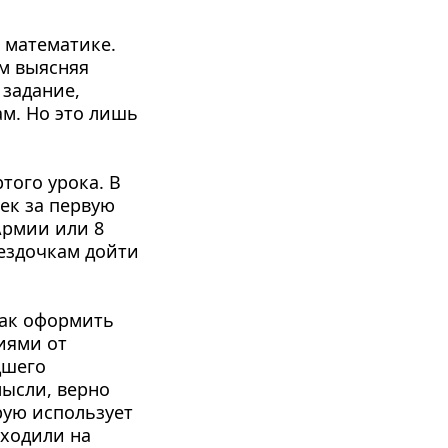
матема­тике. 
м выясняя 
задание, 
м. Но это лишь 
ого урока. В 
ек за первую 
рмии или 8 
ездочкам дойти 
ак офор­мить 
иями от 
шего 
ысли, верно 
ую использует 
ходили на 