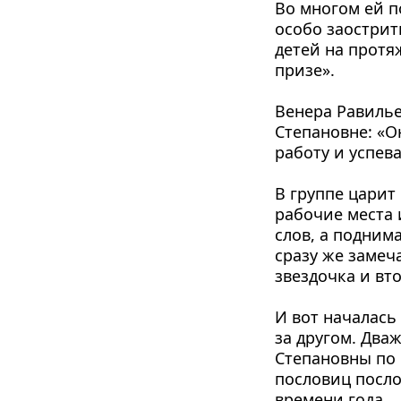
Во многом ей по
особо заострит
детей на протяж
призе».
Венера Равилье
Степановне: «О
работу и успева
В группе царит 
рабочие места и
слов, а под­ни
сразу же замеча
звездочка и вт
И вот началась 
за другом. Два
Степановны по 
пословиц посло
времени года.