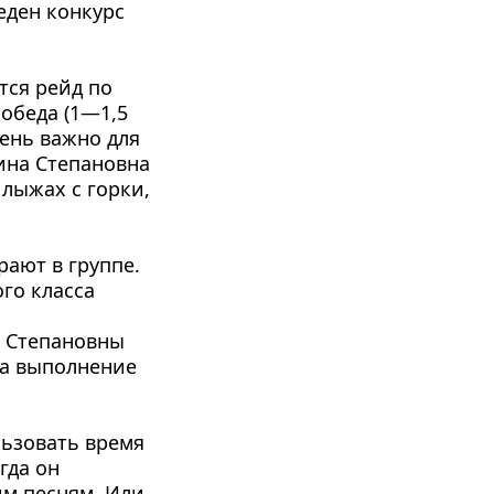
ден конкурс 
ся рейд по 
обеда (1—1,5 
ень важно для 
на Степа­новна 
лыжах с горки, 
ают в группе. 
го класса 
 Степановны 
а выполнение 
ьзо­вать время 
да он 
м песням. Или 