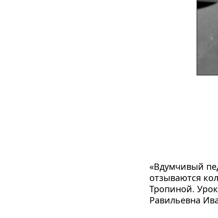
«Вдумчивый пед
отзываются колл
Тропиной. Урок
Равильевна Ива