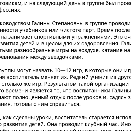
товикам, и на следую­щий день в группе был прове
фессиях.
уководством Галины Степановны в группе про­водит
нности учебников или чистоте парт. Время после 
опина занимает спортивными упражнени­ями. Это оч
вития де­тей и в целом для их оздо­ровления. Гали
ть­ми разнообразные игры на воздухе, катание на 
ревнования между звездочками.
руппы могут назвать 10—12 игр, в которые они игр
я воспитатель меняет их. Редкий ученик из друго­
столько же игр. Результа­том такой организации 
о времени является то, что воспи­танники Галины
ают полноценный отдых после уроков и, садясь з
ания, готовы с ним справиться.
, как сделаны уроки, воспита­тель старается испол
о развития детей. Она проводит клубный час. Иног
обрым словам» или «веселой математике», детски