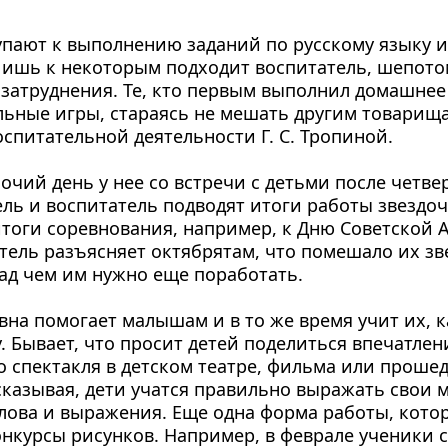
пают к выполнению заданий по русскому языку и 
 Лишь к некоторым под­ходит воспитатель, шепо­то
 затруднения. Те, кто первым выполнил до­машнее 
льные игры, стара­ясь не мешать другим товарища
спитатель­ной деятельности Г. С. Тропиной.
чий день у нее со встречи с детьми после четверт
ель и воспитатель подво­дят итоги работы звездо­ч
итоги соревнования, например, к Дню Совет­ской А
тель разъясняет октябрятам, что помешало их зв
ад чем им нужно еще поработать.
на по­могает малышам и в то же время учит их, к
. Бывает, что просит детей поделиться впечатлен
 спек­такля в детском театре, фильма или прошед
сказывая, дети учатся правильно выражать свои м
лова и выражения. Еще одна форма работы, котор
нкурсы рисунков. На­пример, в феврале учени­ки с