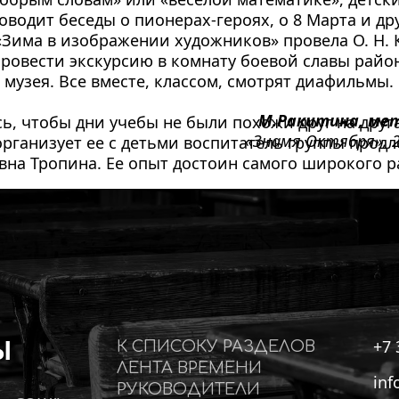
оводит бесе­ды о пионерах-героях, о 8 Марта и др
«Зима в изображении художников» провела О. Н. Кр
ровести экскурсию в комна­ту боевой славы район
 музея. Все вместе, классом, смотрят диафильмы.
М.Ракитина, ме
сь, чтобы дни учебы не были похо­жи друг на друга,
«Знамя Октября», 2
рга­низует ее с детьми воспи­татель группы продле
вна Тропина. Ее опыт достоин самого широкого р
Ы
+7 
К СПИСОКУ РАЗДЕЛОВ
ЛЕНТА ВРЕМЕНИ
inf
РУКОВОДИТЕЛИ