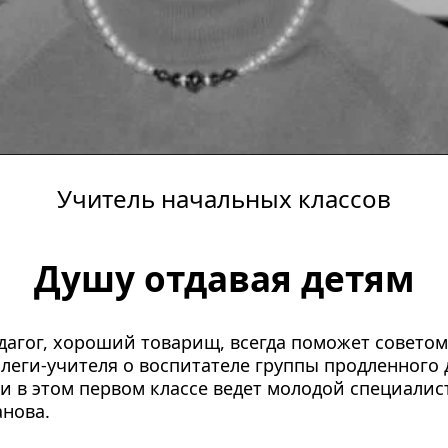
Учитель начальных классов
Душу отдавая детям
агог, хороший товарищ, всегда поможет советом»
еги-учи­теля о воспитателе груп­пы продленного дн
и в этом первом классе ведет мо­лодой специалист
нова.