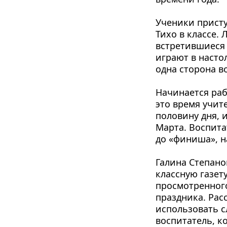
Ученики присту
Тихо в классе.
встретивши­еся
играют в насто
одна сторона во
Начинается рабо
это время учи­т
половину дня, 
Марта. Воспита
до «финиша», н
Галина Степанов
классную газету
просмотренного
праздника. Рас
использовать с
воспитатель, ко