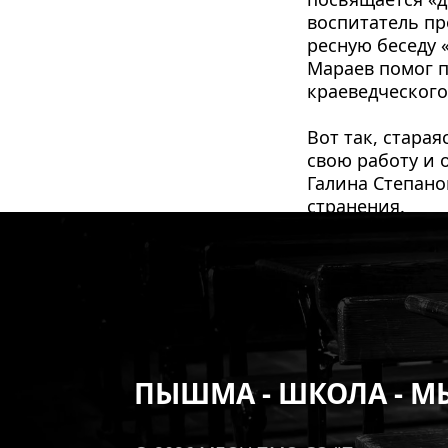
вос­питатель пр
ресную беседу 
Мараев помог п
краеведческого
Вот так, старая
свою работу и о
Галина Степано
странения.
ПЫШМА - ШКОЛА - М