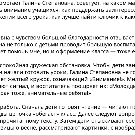
могает Галина Степано­вна, советует, на каком м
ь внимание уча­щихся, как поддержать заинтерес
ении всего уро­ка, как лучше найти клю­чик к как
вна с чувством большой благо­дарности отзываетс
на не только с детьми прово­дит большую воспитат
ет помочь мне, но и оформ­ление класса — тоже е
спокой­ная дружеская обстанов­ка. Чтобы дети зан
 на­чали готовить уроки, Га­лина Степановна не г
мает желтый кружок, означающий «Внимание!». Мн
ют сигнал, и воспи­татель поощряет их: «Мо­лодцы
орая тоже, вниматель­ные ребята!»
работа. Сначала дети готовят чте­ние — читают по
жды цепочка «обегает» класс. Далее следуют вопро
прочитанному тексту. За­тем дети отыскивают сре­
вицы о весне, рас­сматривают картинки, с изобра